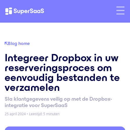
Blog home
Integreer Dropbox in uw
reserveringsproces om
eenvoudig bestanden te
verzamelen
Sla klantgegevens veilig op met de Dropbox-
integratie voor SuperSaaS
25 april 2024
•
Leestijd: 5 minuten