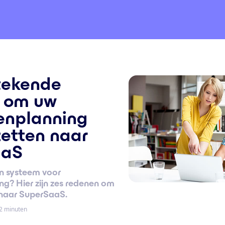
stekende
 om uw
enplanning
zetten naar
aaS
n systeem voor
g? Hier zijn zes redenen om
 naar SuperSaaS.
 2 minuten