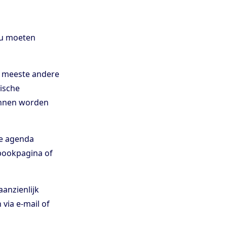
ou moeten
e meeste andere
ische
unnen worden
ne agenda
bookpagina of
anzienlijk
via e-mail of