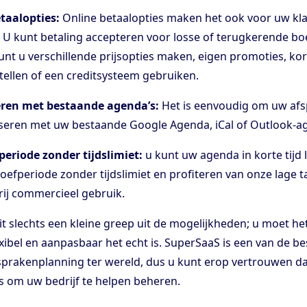
taalopties:
Online betaalopties maken het ook voor uw kl
 U kunt betaling accepteren voor losse of terugkerende b
nt u verschillende prijsopties maken, eigen promoties, ko
tellen of een creditsysteem gebruiken.
ren met bestaande agenda’s:
Het is eenvoudig om uw af
seren met uw bestaande Google Agenda, iCal of Outlook-a
periode zonder tijdslimiet:
u kunt uw agenda in korte tijd 
roefperiode zonder tijdslimiet en profiteren van onze lage t
rij commercieel gebruik.
dit slechts een kleine greep uit de mogelijkheden; u moet he
xibel en aanpasbaar het echt is. SuperSaaS is een van de be
prakenplanning ter wereld, dus u kunt erop vertrouwen dat
s om uw bedrijf te helpen beheren.