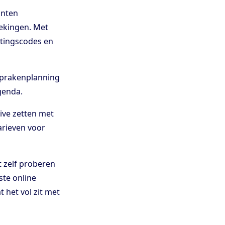
anten
oekingen. Met
rtingscodes en
sprakenplanning
genda.
live zetten met
arieven voor
t zelf proberen
ste online
 het vol zit met