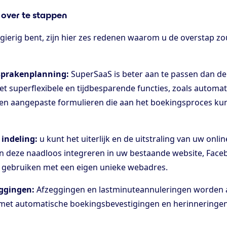
over te stappen
gierig bent, zijn hier zes redenen waarom u de overstap z
fsprakenplanning:
SuperSaaS is beter aan te passen dan d
t superflexibele en tijdbesparende functies, zoals automat
n en aangepaste formulieren die aan het boekingsproces k
indeling:
u kunt het uiterlijk en de uitstraling van uw onli
n deze naadloos integreren in uw bestaande website, Face
 gebruiken met een eigen unieke webadres.
ggingen:
Afzeggingen en lastminuteannuleringen worden a
et automatische boekingsbevestigingen en herinneringen 