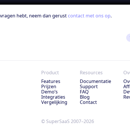
 vragen hebt, neem dan gerust
contact met ons op
.
Product
Resources
Ov
Features
Documentatie
Ov
Prijzen
Support
Aff
Demo’s
FAQ
De
Integraties
Blog
Re
Vergelijking
Contact
© SuperSaaS 2007–2026