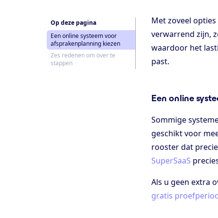
Met zoveel opties
Op deze pagina
verwarrend zijn, 
Een online systeem voor
afsprakenplanning kiezen
waardoor het lasti
Zes redenen om over te
past.
stappen
Een online syst
Sommige systemen
geschikt voor mee
rooster dat prec
SuperSaaS
precies
Als u geen extra o
gratis proefperiod