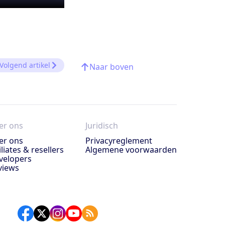
Volgend artikel
Naar boven
er ons
Juridisch
er ons
Privacyreglement
iliates & resellers
Algemene voorwaarden
velopers
views