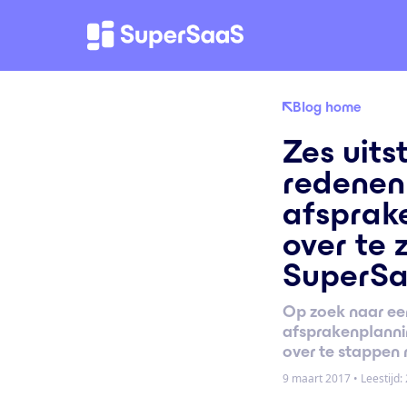
Blog home
Zes uit
redenen
afsprak
over te 
SuperS
Op zoek naar ee
afsprakenplannin
over te stappen
9 maart 2017
•
Leestijd: