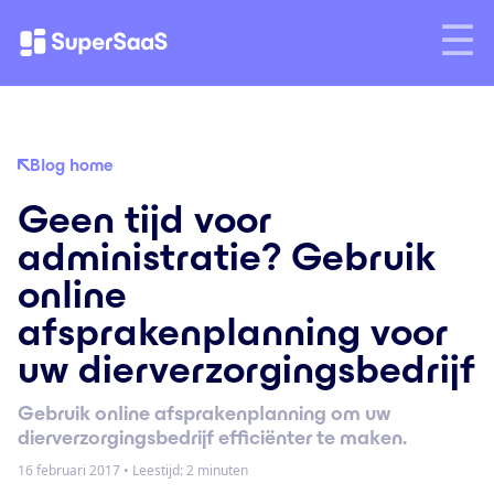
Blog home
Geen tijd voor
administratie? Gebruik
online
afsprakenplanning voor
uw dierverzorgingsbedrijf
Gebruik online afsprakenplanning om uw
dierverzorgingsbedrijf efficiënter te maken.
16 februari 2017
•
Leestijd: 2 minuten