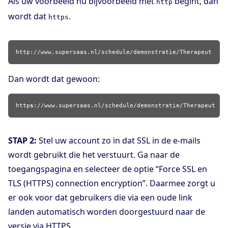
Als uw voorbeeld nu bijvoorbeeld met
begint, dan
http
wordt dat
.
https
http://www.supersaas.nl/schedule/demonstratie/Therapeut
Dan wordt dat gewoon:
http
s
://www.supersaas.nl/schedule/demonstratie/Therapeut
STAP 2:
Stel uw account zo in dat SSL in de e-mails
wordt gebruikt die het verstuurt. Ga naar de
toegangspagina en selecteer de optie “Force SSL en
TLS (HTTPS) connection encryption”. Daarmee zorgt u
er ook voor dat gebruikers die via een oude link
landen automatisch worden doorgestuurd naar de
versie via HTTPS.